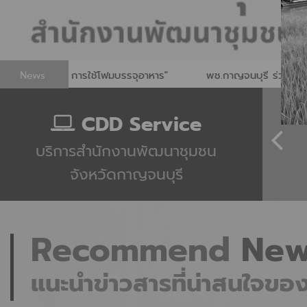
News
ุอาหาร"
พช.กาญจนบุรี ร่วมเปิดงาน"มนต์เสน่ห์ทุเรียนทองผาภูมิ 
CDD Service
บริการสำนักงานพัฒนาชุมชน
ล จปฐ.
กองทุนแม่ของแผ่นดิน
จังหวัดกาญจนบุรี
Recommend
New
แนะนำข่าวสารที่น่าสนใจข