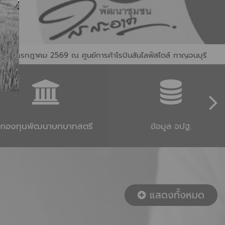
ารค้าโรบินสันไลฟ์สไตล์ กาญจนบุรี
พช.กาญจนบุรี นำผู้ประกอบการ
กองทุนพัฒนาบทบาทสตรี
ข้อมูล จปฐ.
แสดงทั้งหมด