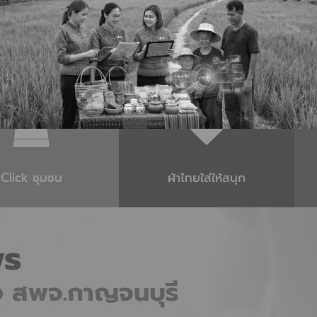
ราชาผลไม้แห่งลุ่มน้ำแคว" ระหว่างวันที่ 2 – 6 กรกฎาคม 2569 ณ ศูนย์ก
Click ชุมชน
ผ้าไทยใส่ให้สนุก
s
อง สพจ.กาญจนบุรี