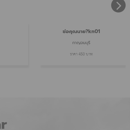
ช่อคุณนาย?kn01
กาญจนบุรี
ราคา 450 บาท
r